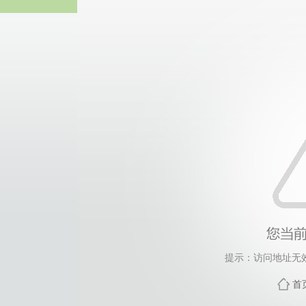
365bet体育在线总站 36
提示：访问地址无效，
首