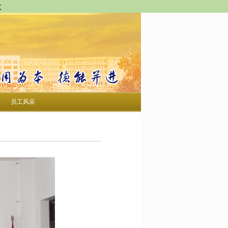
址
聘
员工风采