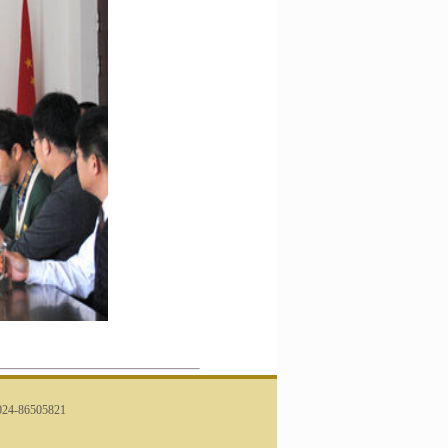
4-86505821