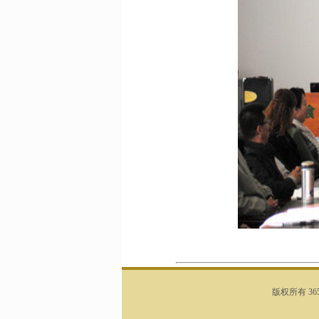
版权所有 36