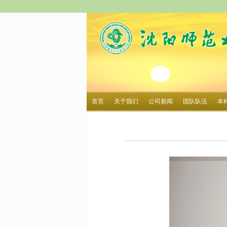
首页
关于我们
公司新闻
团队队伍
本