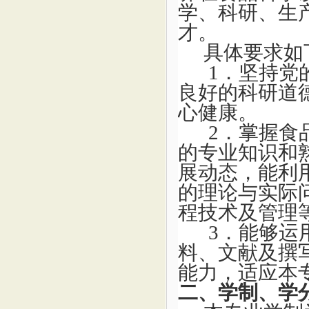
学、科研、生
才。
具体要求如
1
．坚持党
良好的科研道
心健康。
2
．掌握食
的专业知识和
展动态，能利
的理论与实际
程技术及管理
3
．能够运
料、文献及撰
能力，适应本
二、学制、学