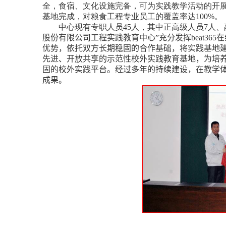
全，食宿、文化设施完备，可为实践教学活动的开
基地完成，对粮食工程专业员工的覆盖率达
100%
。
中心现有专职人员
45
人，其中正高级人员
7
人、
股份有限公司工程实践教育中心”充分
发挥beat3
优势，依托双方长期稳固的合作基础，将实践基地
先进、开放共享的示范性校外实践教育基地，为培
固的校外实践平台。经过多年的持续建设，在教学
成果。