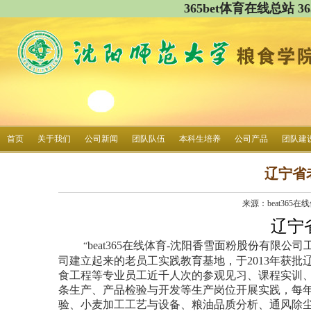
365bet体育在线总站 3
首页
关于我们
公司新闻
团队队伍
本科生培养
公司产品
团队建
辽宁省
来源：beat365在
辽宁
beat365在线体育
-
沈阳香雪面粉股份有限公司工程
“
司建立起来的老员工实践教育基地，于
2013
年获批辽
食工程等专业员工近千人次的参观见习、课程实训
条生产、产品检验与开发等生产岗位开展实践，每
验、小麦加工工艺与设备、粮油品质分析、通风除