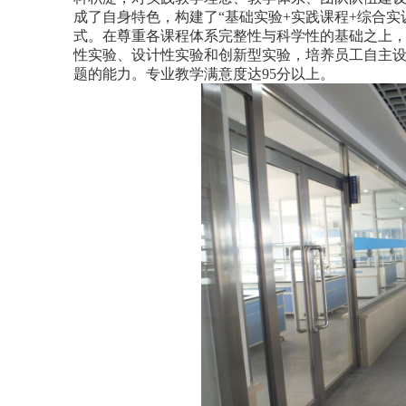
成了自身特色，构建了“基础实验
+
实践课程
+
综合实
式。在尊重各课程体系完整性与科学性的基础之上
性实验、设计性实验和创新型实验，培养员工自主
题的能力。专业教学满意度达
95
分以上。