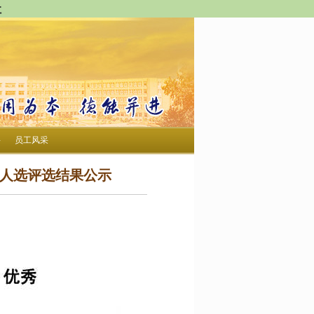
址
聘
员工风采
干部人选评选结果公示