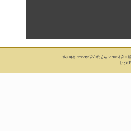
版权所有 365bet体育在线总站 365bet体育直
【北京