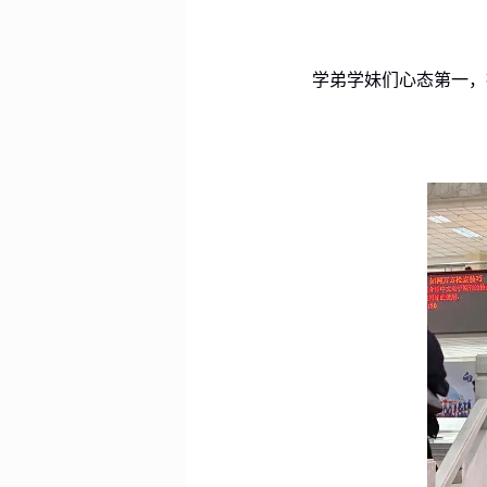
学弟学妹们心态第一，