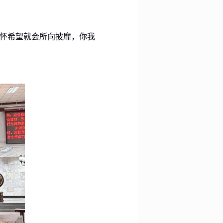
怀希望就会所向披靡，你我