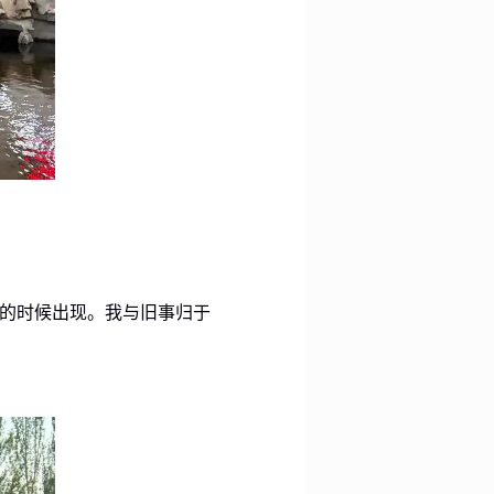
的时候出现。我与旧事归于