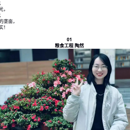
；
光，
；
的垄亩，
实！
01
粮食工程 陶然