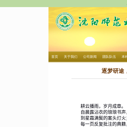
首页
关于我们
公司新闻
团队队伍
本
逐梦研途，
耕云播雨，岁月成章。
自晨露沾衣的琅琅书声
到星霜满鬓的案头灯火
每一页反复批注的典籍