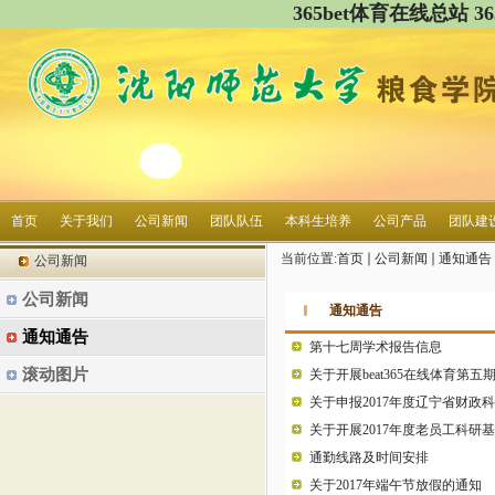
365bet体育在线总站 3
首页
关于我们
公司新闻
团队队伍
本科生培养
公司产品
团队建
当前位置:
首页
公司新闻
通知通告
公司新闻
公司新闻
通知通告
通知通告
第十七周学术报告信息
滚动图片
关于开展beat365在线体育第五
关于申报2017年度辽宁省财政
关于开展2017年度老员工科研
通勤线路及时间安排
关于2017年端午节放假的通知